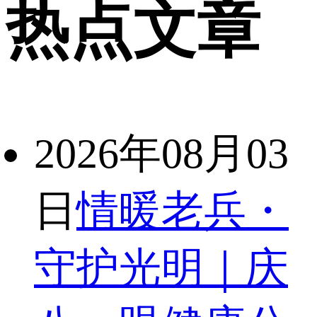
热点文章
2026年08月03
日
情暖老兵・
守护光明｜庆